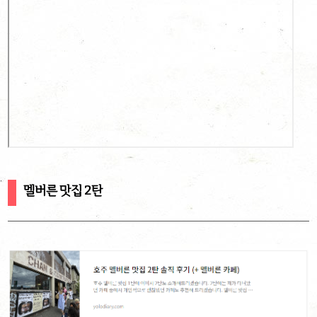
멜버른 맛집 2탄