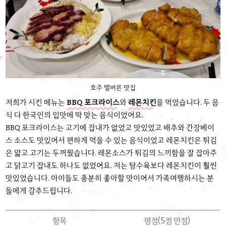
호주 멜버른 맛집
저희가 시킨 메뉴는
BBQ 포크라이스
와
레몬치킨
을 먹었습니다. 두 음
식 다 한국인의 입맛에 딱 맞는 음식이었어요.
BBQ 포크라이스는 고기에 잡내가 없었고 맛있었고 배추와 간장베이
스 소스도 맛있어서 편하게 먹을 수 있는 음식이었고 레몬치킨은 튀김
은 얇고 고기는 두꺼웠습니다. 레몬소스가 튀김의 느끼함을 잘 잡아주
고 닭고기 잡내도 하나도 없었어요. 저는 탕수육보다 레몬치킨이 훨씬
맛있었습니다. 아이들도 충분히 좋아할 맛이어서 가족여행하시는 분
들에게 강추드립니다.
항목
평점(5점 만점)