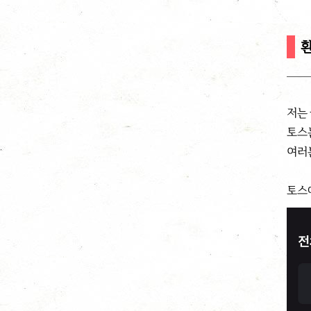
저는 
토스
여러
토스