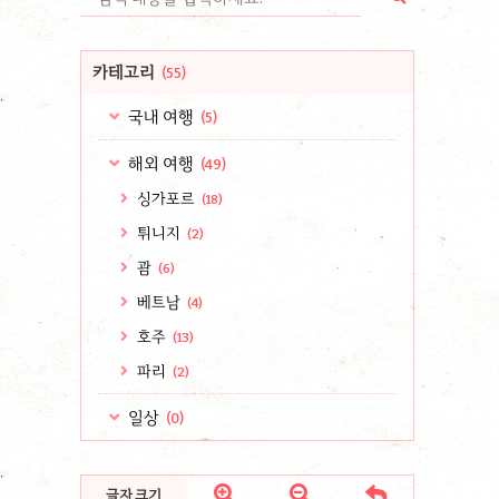
카테고리
(55)
국내 여행
(5)
해외 여행
(49)
싱가포르
(18)
튀니지
(2)
괌
(6)
베트남
(4)
호주
(13)
파리
(2)
일상
(0)



글자 크기