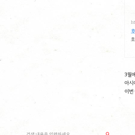
ht
호
3월
아시
이번