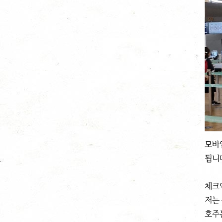
모바
됩니
체크인
저는
호주