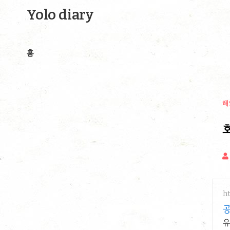
Yolo diary
홈
해
호
ht
공
유