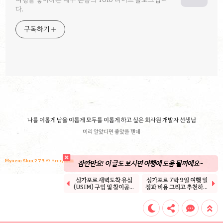
다.
구독하기
나를 이롭게 남을 이롭게 모두를 이롭게 하고 싶은 회사원 개발자 선생님
미리 알았다면 좋았을 텐데
Mynem Skin 2.7.3
© Armynem
잠깐만요! 이 글도 보시면 여행에 도움 될꺼에요~
싱가포르 새벽도착 유심
싱가포르 7박 9일 여행 일


(USIM) 구입 및 창이공항
정과 비용 그리고 추천하는
에서 호텔 가는 방법
여행 기간