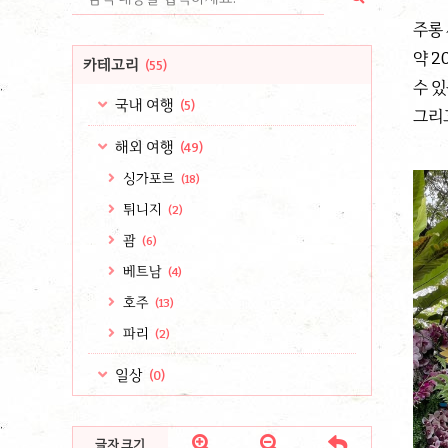
주롱 
약 2
카테고리
(55)
수 있
국내 여행
(5)
그리고
해외 여행
(49)
싱가포르
(18)
튀니지
(2)
괌
(6)
베트남
(4)
호주
(13)
파리
(2)
일상
(0)



글자 크기