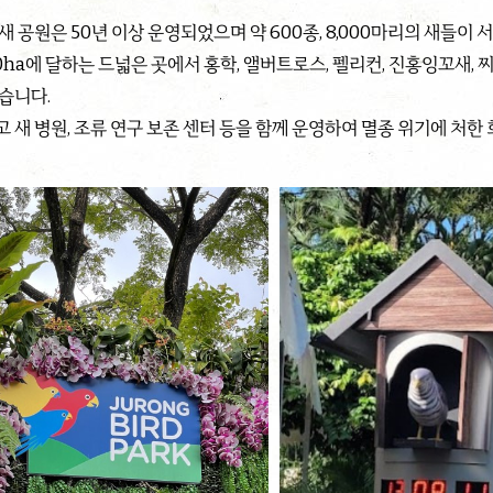
새 공원은 50년 이상 운영되었으며 약 600종, 8,000마리의 새들이
0ha에 달하는 드넓은 곳에서 홍학, 앨버트로스, 펠리컨, 진홍잉꼬새,
습니다.
 새 병원, 조류 연구 보존 센터 등을 함께 운영하여 멸종 위기에 처한