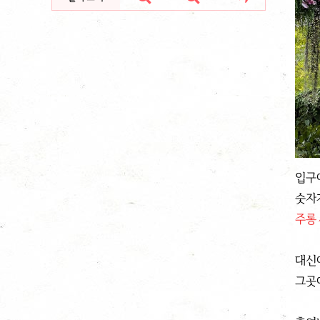
입구
숫자
주롱 
대신에
그곳