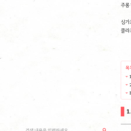
주롱
싱가
클라
목
1