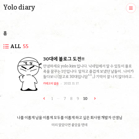
Yolo diary
홈
ALL
55
30대에 블로그 도전!!
안녕하세요 yolo.kim 입니다. 닉네임에서 알 수 있듯이 욜로
족을 꿈꾸는 1인입니다. 알차고 즐겁게 보냈던 날들이.. 나이가
들다보니 (참고로 30대입니담^^;;) 기억이 잘 나지 않더라고
요.. 나이가 깡패야 ㅠㅠ 그래서 도전!! 블로그를 개설하였어
카테고리 없음
2022. 11. 17.
여. 여행,v-log,취미,정보 공유 등 다양한 글을 포스팅할테니
앞으로 자주 놀러와 주세요~ 감사합니다. 모두들 Carpe
diem.
1
···
7
8
9
10
나를 이롭게 남을 이롭게 모두를 이롭게 하고 싶은 회사원 개발자 선생님
미리 알았다면 좋았을 텐데